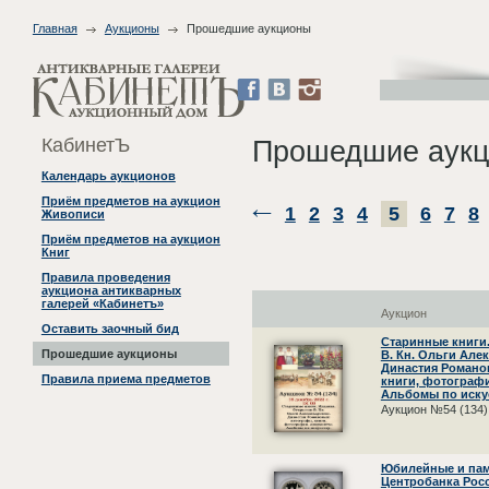
Главная
Аукционы
Прошедшие аукционы
КабинетЪ
Прошедшие аук
Календарь аукционов
Приём предметов на аукцион
1
2
3
4
5
6
7
8
Живописи
Приём предметов на аукцион
Книг
Правила проведения
аукциона антикварных
галерей «Кабинетъ»
Аукцион
Оставить заочный бид
Старинные книги.
Прошедшие аукционы
В. Кн. Ольги Але
Династия Романо
Правила приема предметов
книги, фотографи
Альбомы по искус
Аукцион №54 (134)
Юбилейные и па
Центробанка Росси