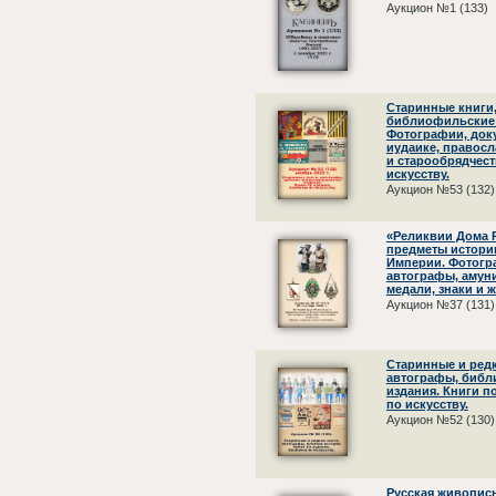
Аукцион №1 (133)
Старинные книги
библиофильские 
Фотографии, док
иудаике, правос
и старообрядчес
искусству.
Аукцион №53 (132)
«Реликвии Дома 
предметы истори
Империи. Фотогр
автографы, амуни
медали, знаки и 
Аукцион №37 (131)
Старинные и редк
автографы, биб
издания. Книги п
по искусству.
Аукцион №52 (130)
Русская живопис