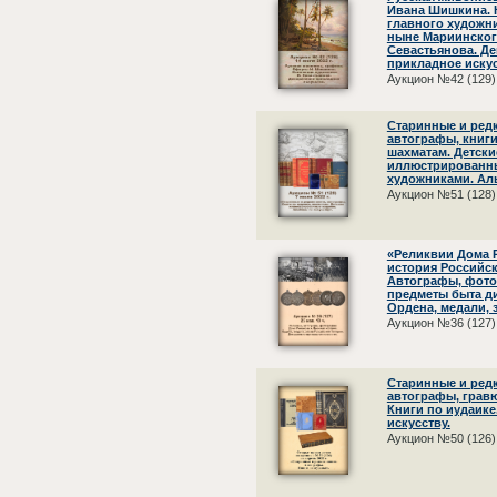
Ивана Шишкина. 
главного художни
ныне Мариинског
Севастьянова. Де
прикладное искус
Аукцион №42 (129)
Старинные и редк
автографы, книги
шахматам. Детски
иллюстрированн
художниками. Ал
Аукцион №51 (128)
«Реликвии Дома 
история Российс
Автографы, фото
предметы быта д
Ордена, медали, 
Аукцион №36 (127)
Старинные и редк
автографы, грав
Книги по иудаик
искусству.
Аукцион №50 (126)