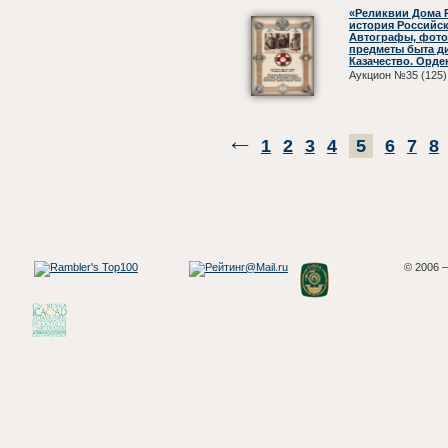
«Реликвии Дома 
история Российс
Автографы, фото
предметы быта д
Казачество. Орде
Аукцион №35 (125)
1
2
3
4
5
6
7
8
© 2006 