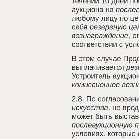
течении 10 дней п
аукциона на
после
любому лицу по це
себя
резервную це
вознаграждение
, 
соответствии с ус
В этом случае Про
выплачивается
рез
Устроитель аукцион
комиссионное возн
2.8. По согласова
искусства
, не про
может быть выстав
послеаукционную 
условиях
,
которые 