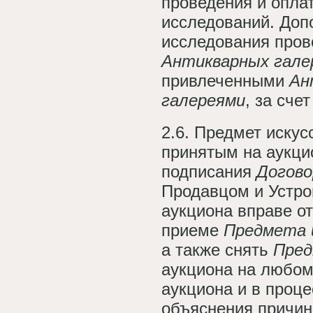
проведения и опла
исследований. Доп
исследования пров
Антикварных гале
привлеченными
Ан
галереями
,
за сче
2.6. Предмет искус
принятым на аукци
подписания
Догово
Продавцом и Устро
аукциона вправе о
приеме
Предмета 
а также снять
Пред
аукциона на любом
аукциона и в проце
объяснения причин