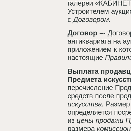
галереи «КАБИНЕТ
Устроителем аукци
с
Договором.
Договор –-
Догово
антиквариата на ау
приложением к кот
настоящие
Правил
Выплата продавц
Предмета искусст
перечисление Про
средств после про
искусства.
Разме
определяется поср
из
цены продажи П
размера
комиссион