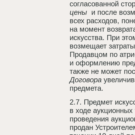
согласованной ст
цены
и
после воз
всех расходов, по
на момент возврат
искусства.
При это
возмещает затраты
Продавцом по атри
и оформлению пре
также не может по
Договора
увеличи
предмета.
2.7. Предмет искус
в ходе аукционных 
проведения аукцио
продан Устроителе