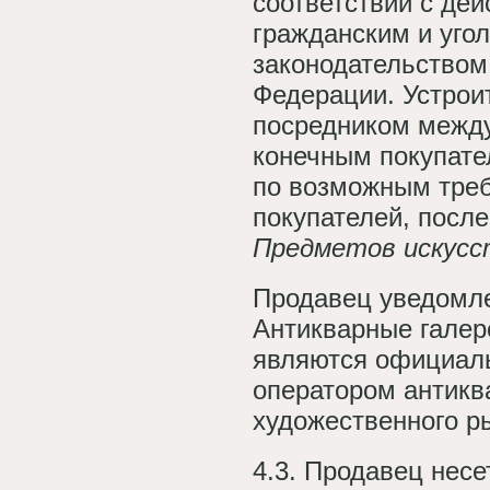
соответствии с де
гражданским и уго
законодательством
Федерации. Устрои
посредником межд
конечным покупате
по возможным тре
покупателей, посл
Предметов искусс
Продавец уведомле
Антикварные гале
являются официал
оператором антикв
художественного р
4.3. Продавец несе