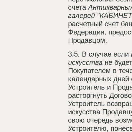
счета
Антикварны
галерей "КАБИНЕ
расчетный счет ба
Федерации, предо
Продавцом.
3.5. В случае если
искусства
не буде
Покупателем в теч
календарных дней 
Устроитель и Прод
расторгнуть Догово
Устроитель возвра
искусства Продавц
свою очередь возм
Устроителю, понес