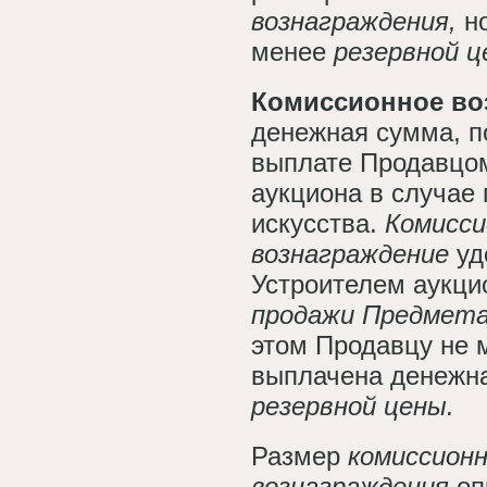
вознаграждения,
н
менее
резервной ц
Комиссионное во
денежная сумма, 
выплате Продавцо
аукциона в случае
искусства.
Комисси
вознаграждение
уд
Устроителем аукци
продажи Предмета
этом Продавцу не 
выплачена денежн
резервной цены.
Размер
комиссион
вознаграждения
оп