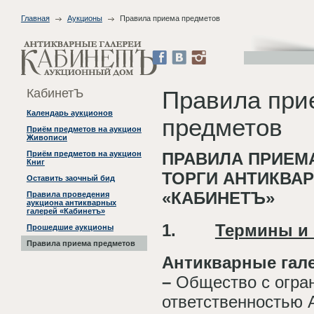
Главная
Аукционы
Правила приема предметов
КабинетЪ
Правила при
Календарь аукционов
предметов
Приём предметов на аукцион
Живописи
ПРАВИЛА ПРИЕМ
Приём предметов на аукцион
Книг
ТОРГИ АНТИКВА
Оставить заочный бид
«КАБИНЕТЪ»
Правила проведения
аукциона антикварных
галерей «Кабинетъ»
1.
Термины и
Прошедшие аукционы
Правила приема предметов
Антикварные гал
–
Общество с огра
ответственностью 