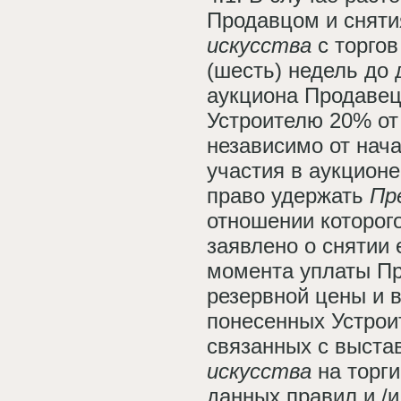
Продавцом и снят
искусства
с торгов
(шесть) недель до
аукциона Продавец
Устроителю 20% от
независимо от нач
участия в аукционе
право удержать
Пр
отношении которог
заявлено о снятии е
момента уплаты П
резервной цены и 
понесенных Устрои
связанных с выст
искусства
на торги
данных правил и /