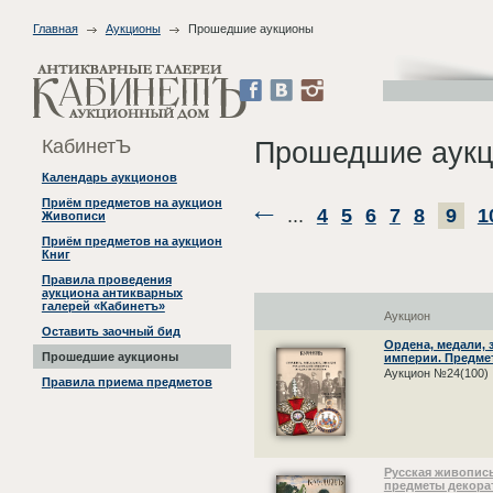
Главная
Аукционы
Прошедшие аукционы
КабинетЪ
Прошедшие аук
Календарь аукционов
Приём предметов на аукцион
...
4
5
6
7
8
9
1
Живописи
Приём предметов на аукцион
Книг
Правила проведения
аукциона антикварных
галерей «Кабинетъ»
Аукцион
Оставить заочный бид
Ордена, медали, 
Прошедшие аукционы
империи. Предме
Аукцион №24(100)
Правила приема предметов
Русская живопись
предметы декора