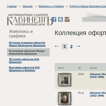
Главная
Магазин
Живопись и графика
Офорты Ивана Ивановича Ш
Живопись и
Коллекция офор
графика
История создания офортов
1
2
Ивана Ивановича Шишкина
Коллекция офортов Ивана
Ивановича Шишкина
3D копии офортов И.И.
Шишкина
Выставка офортов И.И.
Фото
№
Автор
Шишкина в Вязёмах
2016
Шишкин Ива
(1832-1898)
01 аг
Шишкин Ива
(1832-1898)