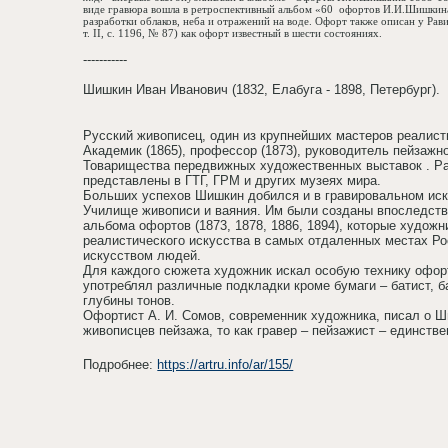
виде гравюра вошла в ретроспективный альбом «60
офортов И.И.Шишкина
разработки облаков, неба и отражений на воде. Офорт также описан у Рав
т. II, с. 1196, № 87) как офорт известный в шести состояниях.
-----------
Шишкин Иван Иванович (1832, Елабуга - 1898, Петербург).
Русский живописец, один из крупнейших мастеров реалист
Академик (1865), профессор (1873), руководитель пейзажн
Товарищества передвижных художественных выставок . Ра
представлены в ГТГ, ГРМ и других музеях мира.
Больших успехов Шишкин добился и в гравировальном иск
Училище живописи и ваяния. Им были созданы впоследстви
альбома офортов (1873, 1878, 1886, 1894), которые худож
реалистического искусства в самых отдаленных местах Ро
искусством людей.
Для каждого сюжета художник искал особую технику офорт
употреблял различные подкладки кроме бумаги – батист, б
глубины тонов.
Офортист А. И. Сомов, современник художника, писал о Ш
живописцев пейзажа, то как гравер – пейзажист – единств
Подробнее:
https://artru.info/ar/155/