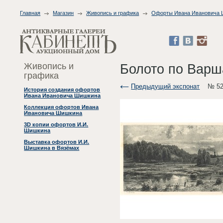
Главная
Магазин
Живопись и графика
Офорты Ивана Ивановича
Живопись и
Болото по Варш
графика
Предыдущий экспонат
№ 52
История создания офортов
Ивана Ивановича Шишкина
Коллекция офортов Ивана
Ивановича Шишкина
3D копии офортов И.И.
Шишкина
Выставка офортов И.И.
Шишкина в Вязёмах