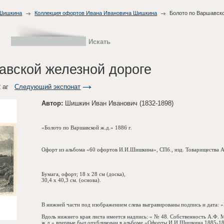
 Шишкина
Коллекция офортов Ивана Ивановича Шишкина
Болото по Варшавско
авской железной дороге
 аг
Следующий экспонат
Автор:
Шишкин Иван Иванович (1832-1898)
«Болото по Варшавской ж.д.»
1886 г
.
Офорт из альбома «60 офортов И.И.Шишкина», СПб., изд. Товарищества 
Бумага, офорт; 18 х
28 см
(доска),
30,4 х
40,3 см
. (основа).
В нижней части под изображением слева выгравированы подпись и дата:
Вдоль нижнего края листа имеется надпись: « № 48. Собственность А.Ф. М
ж.д.» впервые был опубликован в альбоме «Офорты И.И.Шишкина 1885-188