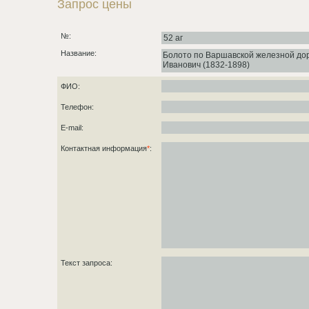
Запрос цены
№:
Название:
ФИО:
Телефон:
E-mail:
Контактная информация
*
:
Текст запроса: