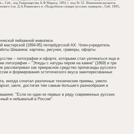
», Спб., изд.Товарищества А.Ф.Маркса,
1892 г
. под № 52. Изменения касаются
инского (см. Д.А.Ровинского в «Подробном словаре русских граверов», Спб, 1895,
ической пейзажной живописи.
ой мастерской (1894-95) петербургской АХ. Член-учредитель
боты Шишкина: картины, рисунки, гравюры, офорты
усстве – литографии и офорте, которыми стал увлекаться еще в
и литографии – "Этюды с натуры пером на камне" (1869) и три
ник рассматривал как прекрасное средство пропаганды русского
ссии и формирования эстетического вкуса заинтересованных
а, иногда сочетал различные технические приемы, умело
архат, шелк, достигая тем самым большего разнообразия и
ишкине: "Если он один из первых в ряду современных русских
енный и небывалый в России".