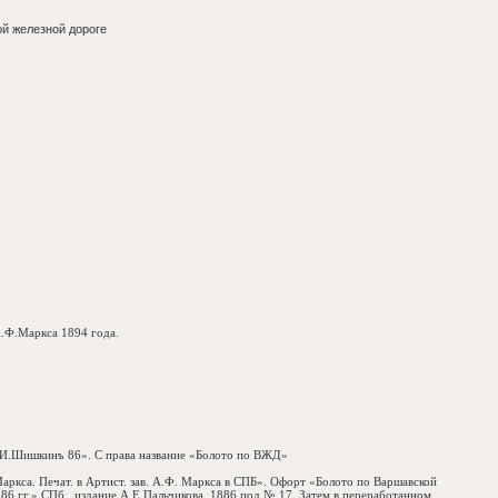
й железной дороге
А.Ф.Маркса 1894 года.
 «И.Шишкинъ 86». С права название «Болото по ВЖД»
аркса. Печат. в Артист. зав. А.Ф. Маркса в СПБ». Офорт «Болото по Варшавской
6 гг.» СПб., издание А.Е.Пальчикова, 1886 под № 17. Затем в переработанном