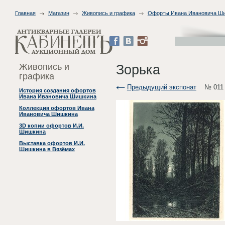
Главная
Магазин
Живопись и графика
Офорты Ивана Ивановича Ш
Живопись и
Зорька
графика
Предыдущий экспонат
№ 011
История создания офортов
Ивана Ивановича Шишкина
Коллекция офортов Ивана
Ивановича Шишкина
3D копии офортов И.И.
Шишкина
Выставка офортов И.И.
Шишкина в Вязёмах