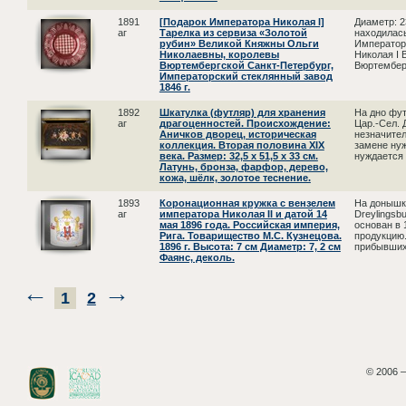
1891
[Подарок Императора Николая I]
Диаметр: 2
аг
Тарелка из сервиза «Золотой
находилась
рубин» Великой Княжны Ольги
Император
Николаевны, королевы
Николая I 
Вюртембергской Санкт-Петербург,
Вюртемберг
Императорский стеклянный завод
1846 г.
1892
Шкатулка (футляр) для хранения
На дно фут
аг
драгоценностей. Происхождение:
Цар.-Сел. 
Аничков дворец, историческая
незначител
коллекция. Вторая половина XIX
замене нуж
века. Размер: 32,5 х 51,5 х 33 см.
нуждается 
Латунь, бронза, фарфор, дерево,
кожа, шёлк, золотое теснение.
1893
Коронационная кружка с вензелем
На донышке
аг
императора Николая II и датой 14
Dreylingsb
мая 1896 года. Российская империя,
основан в 
Рига. Товарищество М.С. Кузнецова.
продукцию.
1896 г. Высота: 7 см Диаметр: 7, 2 см
прибывших 
Фаянс, деколь.
1
2
© 2006 