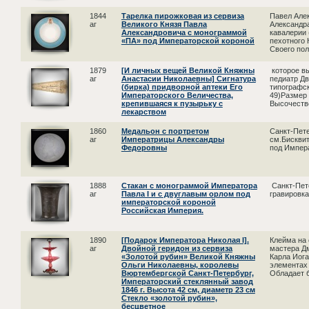
1844
Тарелка пирожковая из сервиза
Павел Алек
аг
Великого Князя Павла
Александра
Александровича с монограммой
кавалерии 
«ПА» под Императорской короной
пехотного 
Своего полк
1879
[И личных вещей Великой Княжны
которое в
аг
Анастасии Николаевны] Сигнатура
педиатр Дв
(бирка) придворной аптеки Его
типографск
Императорского Величества,
49)Размер 
крепившаяся к пузырьку с
Высочество
лекарством
1860
Медальон с портретом
Санкт-Пете
аг
Императрицы Александры
см.Бисквит
Федоровны
под Импера
1888
Стакан с монограммой Императора
Санкт-Пете
аг
Павла I и с двуглавым орлом под
гравировка
императорской короной
Российская Империя.
1890
[Подарок Императора Николая I].
Клейма на 
аг
Двойной геридон из сервиза
мастера Дм
«Золотой рубин» Великой Княжны
Карла Иога
Ольги Николаевны, королевы
элементах 
Вюртембергской Санкт-Петербург,
Обладает б
Императорский стеклянный завод
1846 г. Высота 42 см, диаметр 23 см
Стекло «золотой рубин»,
бесцветное