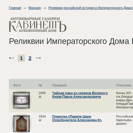
Главная
Магазин
Реликвии российской истории и Императорского Дома
Реликвии Императорского Дома
1
2
Фото
№
Название
Описание
1845
Чайная пара из сервиза Великого
Конец XIX 
аг
Князя Павла Александровича
см,блюдце:
марки.Два 
блюдцеПаве
Императора
1834
Плакетка «Памяти Царя-
Российская
аг
Освободителя Александра II».
барельфа: 
дерево