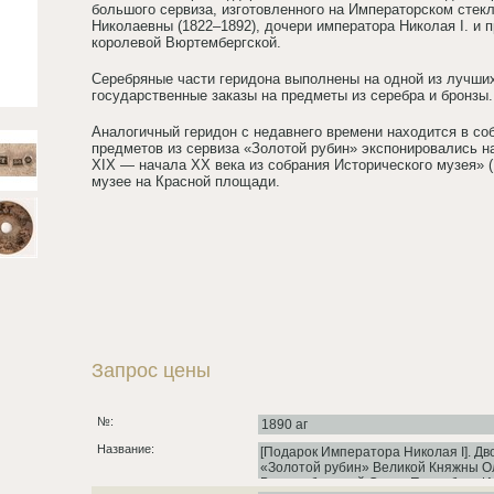
большого сервиза, изготовленного на Императорском стек
Николаевны (1822–1892), дочери императора Николая I. и 
королевой Вюртембергской.
Серебряные части геридона выполнены на одной из лучших
государственные заказы на предметы из серебра и бронзы.
Аналогичный геридон с недавнего времени находится в со
предметов из сервиза «Золотой рубин» экспонировались н
XIX — начала XX века из собрания Исторического музея» (
музее на Красной площади.
Запрос цены
№:
Название: