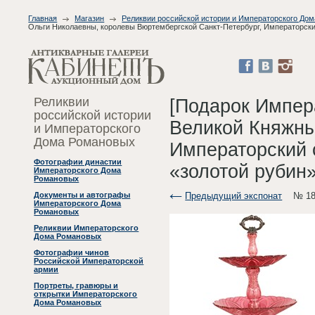
Главная
Магазин
Реликвии российской истории и Императорского До
Ольги Николаевны, королевы Вюртембергской Санкт-Петербург, Императорский 
Реликвии
[Подарок Импера
российской истории
Великой Княжны
и Императорского
Дома Романовых
Императорский с
Фотографии династии
«золотой рубин»
Императорского Дома
Романовых
Предыдущий экспонат
№ 18
Документы и автографы
Императорского Дома
Романовых
Реликвии Императорского
Дома Романовых
Фотографии чинов
Российской Императорской
армии
Портреты, гравюры и
открытки Императорского
Дома Романовых