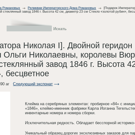
ма Романовых
Реликвии Императорского Дома Романовых
[Подарок Император
стеклянный завод 1846 г. Высота 42 см, диаметр 23 см Стекло «золотой рубин», бес
тора Николая I]. Двойной геридон
 Ольги Николаевны, королевы Вюрт
теклянный завод 1846 г. Высота 4
, бесцветное
90 аг
Следующий экспонат
Клейма на серебряных элементах: пробирное «84» с иници
«1846», клеймо-именник фабрики Карла Иоганна Тегельсте
инвентарные номера и номера сборки.
Исключительная редкость. Обладает бесспорной историко
Уникальный образец дорогих эксклюзивных заказов для па