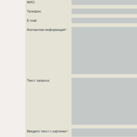
ФИО:
Телефон:
E-mail:
Контактная информация
*
:
Текст запроса:
Введите текст с картинки
*
: