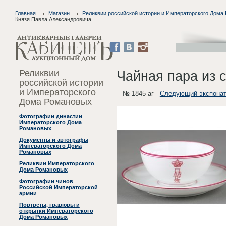
Главная
Магазин
Реликвии российской истории и Императорского Дома
Князя Павла Александровича
Реликвии
Чайная пара из 
российской истории
и Императорского
№ 1845 аг
Следующий экспона
Дома Романовых
Фотографии династии
Императорского Дома
Романовых
Документы и автографы
Императорского Дома
Романовых
Реликвии Императорского
Дома Романовых
Фотографии чинов
Российской Императорской
армии
Портреты, гравюры и
открытки Императорского
Дома Романовых