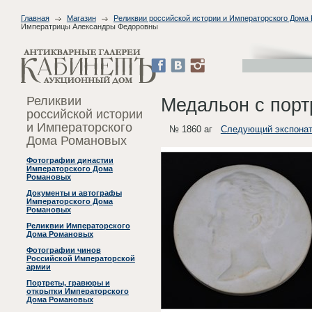
Главная
Магазин
Реликвии российской истории и Императорского Дома
Императрицы Александры Федоровны
Реликвии
Медальон с пор
российской истории
и Императорского
№ 1860 аг
Следующий экспона
Дома Романовых
Фотографии династии
Императорского Дома
Романовых
Документы и автографы
Императорского Дома
Романовых
Реликвии Императорского
Дома Романовых
Фотографии чинов
Российской Императорской
армии
Портреты, гравюры и
открытки Императорского
Дома Романовых