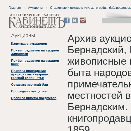
Главная
Аукционы
Старинные и редкие книги, автографы, библиофильск
Аукционы
Архив аукцио
Календарь аукционов
Бернадский, 
Приём предметов на аукцион
Живописи
живописные 
Приём предметов на аукцион
Книг
быта народов
Правила проведения
аукциона антикварных
галерей «Кабинетъ»
примечатель
Оставить заочный бид
Прошедшие аукционы
местностей вс
Правила приема предметов
Бернадским. В
книгопродавц
1859.