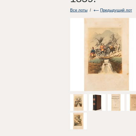
Все лоты
/
Предыдущий лот