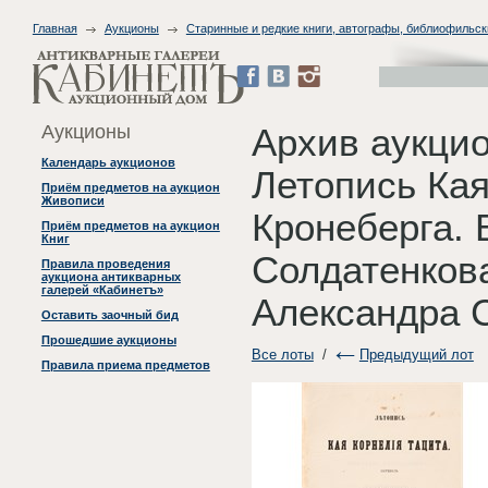
Главная
Аукционы
Старинные и редкие книги, автографы, библиофильск
Аукционы
Архив аукцио
Календарь аукционов
Летопись Кая
Приём предметов на аукцион
Живописи
Кронеберга. В
Приём предметов на аукцион
Книг
Солдатенков
Правила проведения
аукциона антикварных
галерей «Кабинетъ»
Александра С
Оставить заочный бид
Прошедшие аукционы
Все лоты
/
Предыдущий лот
Правила приема предметов