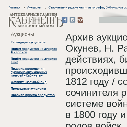
Главная
Аукционы
Старинные и редкие книги, автографы, библиофильск
Аукционы
Архив аукцио
Календарь аукционов
Окунев, Н. 
Приём предметов на аукцион
Живописи
действиях, б
Приём предметов на аукцион
Книг
происходивш
Правила проведения
аукциона антикварных
галерей «Кабинетъ»
1812 году / 
Оставить заочный бид
Прошедшие аукционы
сочинителя 
Правила приема предметов
системе вой
в 1800 году 
родов войск.