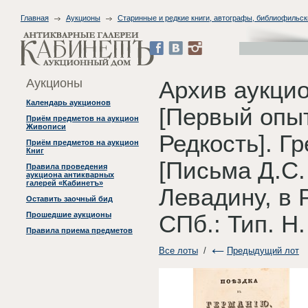
Главная
Аукционы
Старинные и редкие книги, автографы, библиофильск
Аукционы
Архив аукцио
Календарь аукционов
[Первый опыт
Приём предметов на аукцион
Живописи
Редкость]. Г
Приём предметов на аукцион
Книг
[Письма Д.С.
Правила проведения
аукциона антикварных
галерей «Кабинетъ»
Левадину, в 
Оставить заочный бид
Прошедшие аукционы
СПб.: Тип. Н.
Правила приема предметов
Все лоты
/
Предыдущий лот