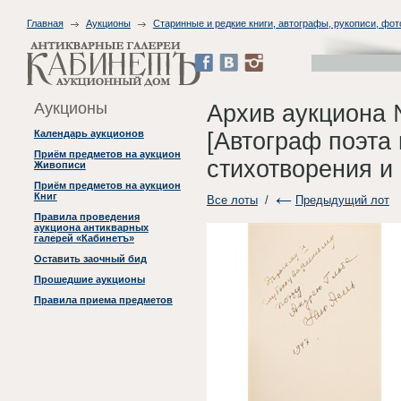
Главная
Аукционы
Старинные и редкие книги, автографы, рукописи, фо
Аукционы
Архив аукциона 
[Автограф поэта 
Календарь аукционов
Приём предметов на аукцион
стихотворения и
Живописи
Приём предметов на аукцион
Книг
Все лоты
/
Предыдущий лот
Правила проведения
аукциона антикварных
галерей «Кабинетъ»
Оставить заочный бид
Прошедшие аукционы
Правила приема предметов