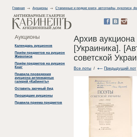
Главная
Аукционы
Старинные и редкие книги, автографы, рукописи, 
Аукционы
Архив аукциона
[Украиника]. [А
Календарь аукционов
Приём предметов на аукцион
советской Украи
Живописи
Приём предметов на аукцион
Книг
Все лоты
/
Предыдущий лот
Правила проведения
аукциона антикварных
галерей «Кабинетъ»
Оставить заочный бид
Прошедшие аукционы
Правила приема предметов