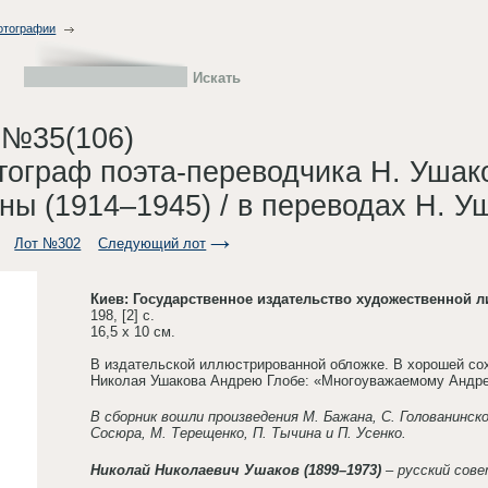
фотографии
 №35(106)
втограф поэта-переводчика Н. Ушако
ны (1914–1945) / в переводах Н. У
Лот №302
Следующий лот
Киев: Государственное издательство художественной л
198, [2] с.
16,5 х 10 см.
В издательской иллюстрированной обложке. В хорошей сох
Николая Ушакова Андрею Глобе: «Многоуважаемому Андрею 
В сборник вошли произведения М. Бажана, С. Голованинско
Сосюра, М. Терещенко, П. Тычина и П. Усенко.
Николай Николаевич Ушаков (1899–1973)
– русский сове