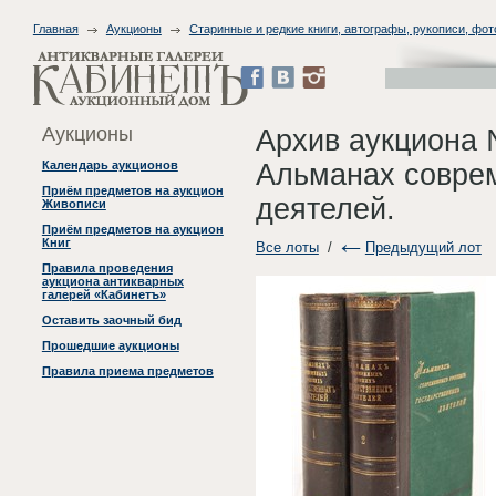
Главная
Аукционы
Старинные и редкие книги, автографы, рукописи, фо
Аукционы
Архив аукциона 
Альманах соврем
Календарь аукционов
Приём предметов на аукцион
деятелей.
Живописи
Приём предметов на аукцион
Книг
Все лоты
/
Предыдущий лот
Правила проведения
аукциона антикварных
галерей «Кабинетъ»
Оставить заочный бид
Прошедшие аукционы
Правила приема предметов