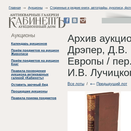
Главная
Аукционы
Старинные и редкие книги, автографы, рукописи, фо
Аукционы
Архив аукци
Календарь аукционов
Дрэпер, Д.В.
Приём предметов на аукцион
Живописи
Европы / пер
Приём предметов на аукцион
Книг
И.В. Лучицко
Правила проведения
аукциона антикварных
галерей «Кабинетъ»
Все лоты
/
Предыдущий лот
Оставить заочный бид
Прошедшие аукционы
Правила приема предметов