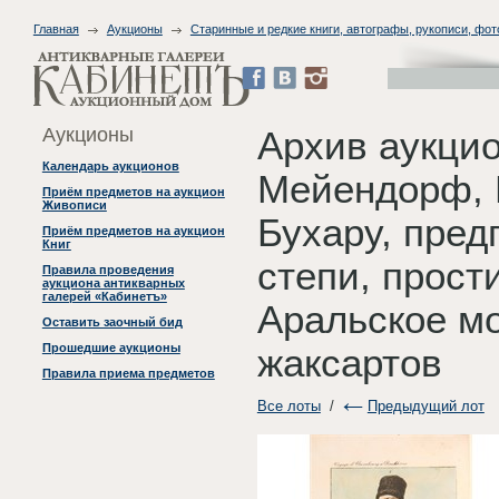
Главная
Аукционы
Старинные и редкие книги, автографы, рукописи, фо
Аукционы
Архив аукци
Календарь аукционов
Мейендорф, 
Приём предметов на аукцион
Живописи
Бухару, пред
Приём предметов на аукцион
Книг
степи, прост
Правила проведения
аукциона антикварных
галерей «Кабинетъ»
Аральское мо
Оставить заочный бид
Прошедшие аукционы
жаксартов
Правила приема предметов
Все лоты
/
Предыдущий лот