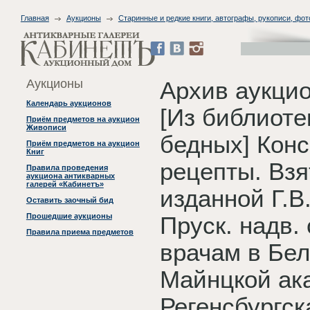
Главная
Аукционы
Старинные и редкие книги, автографы, рукописи, фо
Аукционы
Архив аукци
Календарь аукционов
[Из библиот
Приём предметов на аукцион
Живописи
бедных] Конс
Приём предметов на аукцион
Книг
рецепты. Вз
Правила проведения
аукциона антикварных
галерей «Кабинетъ»
изданной Г.В
Оставить заочный бид
Прошедшие аукционы
Пруск. надв.
Правила приема предметов
врачам в Бел
Майнцкой ак
Регенсбургск