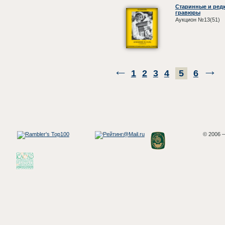
Старинные и редк
гравюры
Аукцион №13(51)
1
2
3
4
5
6
© 2006 