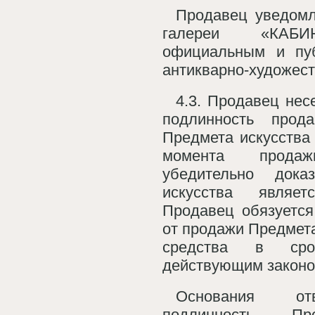
Продавец уведомл
галереи «КАБИ
официальным и пу
антикварно-художест
4.3. Продавец нес
подлинность прод
Предмета искусства 
момента прода
убедительно дока
искусства являе
Продавец обязуется
от продажи Предмет
средства в срок
действующим законо
Основания отв
подлинность Пр