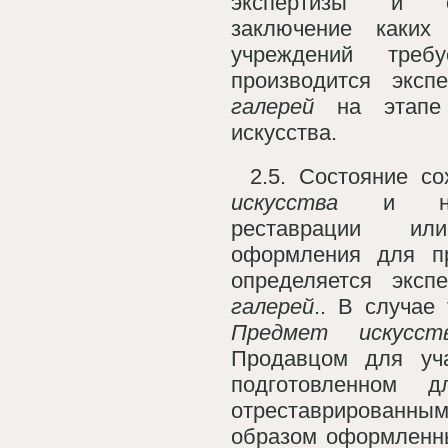
экспертизы и о
заключение каких
учреждений треб
производится экс
галерей
на этапе 
искусства.
2.5. Состояние с
искусства
и необ
реставрации или
оформления для п
определяется экс
галерей
.. В случае
Предмет искус
Продавцом для уч
подготовленном 
отреставрирован
образом оформленны