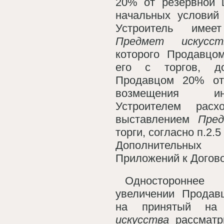
20% от резервной 
начальных условий 
Устроитель имее
Предмет искусст
которого Продавцо
его с торгов, д
Продавцом 20% от
возмещения и
Устроителем расх
выставлением
Пре
торги, согласно п.2.
Дополнительны
Приложений к Догово
Односторонне
увеличении Продав
на принятый н
искусства
рассматр