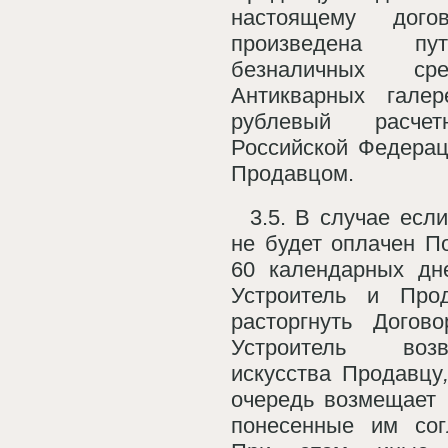
настоящему дог
произведена пу
безналичных с
Антикварных гале
рублевый расче
Российской Федерац
Продавцом.
3.5. В случае есл
не будет оплачен П
60 календарных дн
Устроитель и Про
расторгнуть Догов
Устроитель воз
искусства Продавцу
очередь возмещает 
понесенные им сог