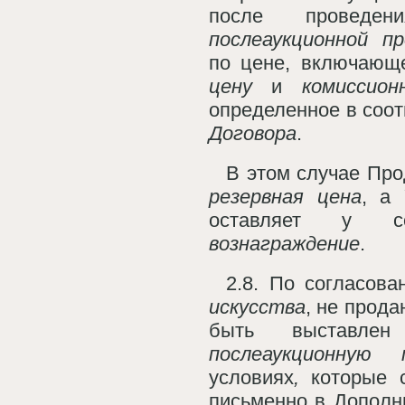
после проведе
послеаукционной 
по цене, включающ
цену
и
комиссион
определенное в соот
Договора
.
В этом случае Пр
резервная цена
, а 
оставляет у
вознаграждение
.
2.8. По согласов
искусства
, не прода
быть выставлен
послеаукционную
условиях
,
которые 
письменно в Дополн