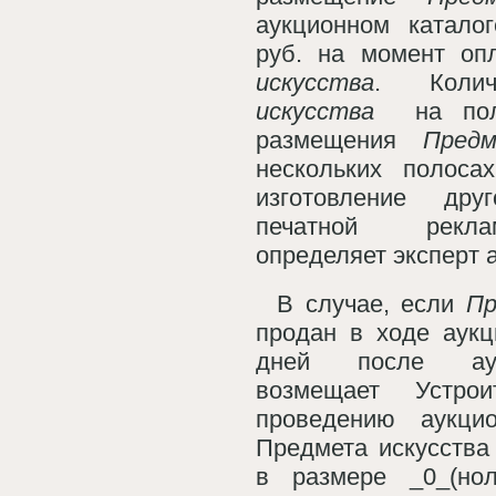
аукционном катало
руб. на момент оп
искусства
. Коли
искусства
на по
размещения
Пред
нескольких полоса
изготовление дру
печатной рекла
определяет эксперт 
В случае, если
Пр
продан в ходе аукц
дней после аук
возмещает Устро
проведению аукци
Предмета искусства
в размере _0_(но