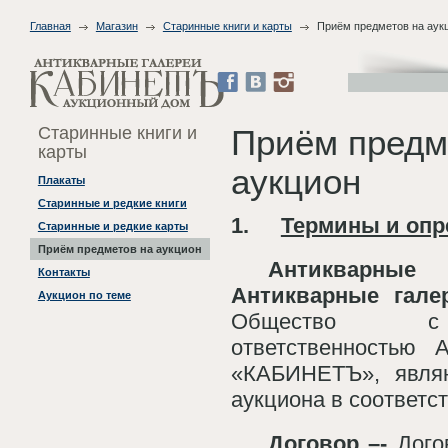
Главная
Магазин
Старинные книги и карты
Приём предметов на аук
Старинные книги и
Приём предм
карты
аукцион
Плакаты
Старинные и редкие книги
1.
Термины и опр
Старинные и редкие карты
Приём предметов на аукцион
Антикварн
Контакты
Антикварные гал
Аукцион по теме
Общество с 
ответственностью 
«КАБИНЕТЪ», явля
аукциона в соответс
Договор –-
Дого