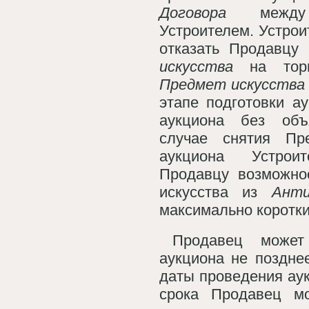
Договора
между
Устроителем. Устрои
отказать Продавцу
искусства
на торг
Предмет искусств
этапе подготовки а
аукциона без объ
случае снятия Пр
аукциона Устроит
Продавцу возможно
искусства из
Анти
максимально коротки
Продавец может
аукциона не поздне
даты проведения аук
срока Продавец м