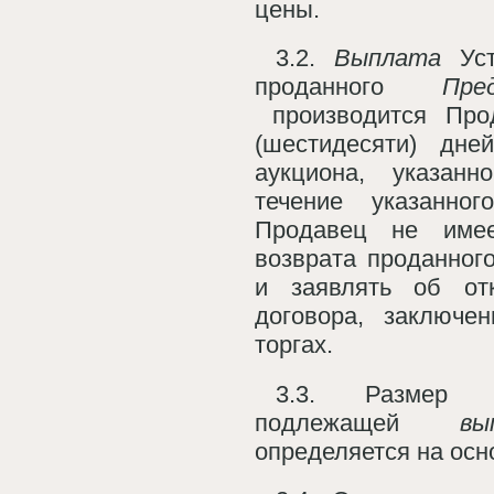
цены.
3.2.
Выплата
Уст
проданного
Пре
производится Про
(шестидесяти) дне
аукциона, указанн
течение указанно
Продавец не имее
возврата проданног
и заявлять об от
договора, заключе
торгах.
3.3. Размер 
подлежащей
вы
определяется на ос