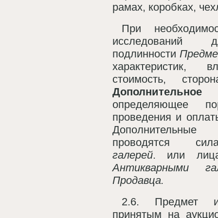
рамах, коробках, чехл
При необходимос
исследований д
подлинности
Предме
характеристик,
стоимость, сторо
Дополнительн
определяющее п
проведения и оплат
Дополнительны
проводятся с
галерей
. или лица
Антикварными га
Продавца.
2.6. Предмет ис
принятым на аукци