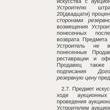
искусства с аукцио
Устроителю шт
20(двадцати) процен
сторонами
резерв
возмещения Устрои
понесенных пос
возврата Предмета 
Устроитель не в
понесенные Прода
реставрации и оф
Продавец также
подписания
Дого
резервную цену
пред
2.7. Предмет иску
ходе аукционны
проведения аукцион
Устроителем аукцио