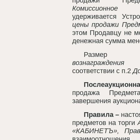
продажи Предм
Комиссионное 
удерживается Устр
цены продажи Пред
этом Продавцу не м
денежная сумма ме
Разм
вознаграждени
соответствии с п.2
До
Послеаукцио
продажа Предмет
завершения аукцион
Правила –
насто
предметов на торги
«КАБИНЕТЪ»,
Пра
взаимоотноше