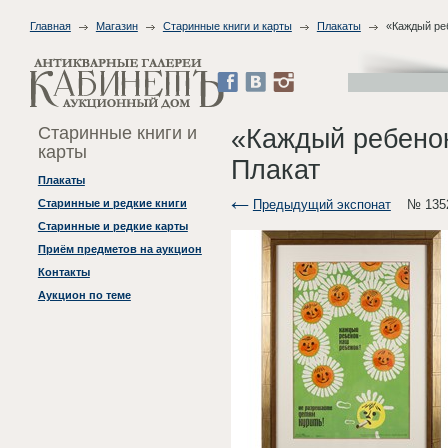
Главная
Магазин
Старинные книги и карты
Плакаты
«Каждый реб
Старинные книги и
«Каждый ребенок
карты
Плакат
Плакаты
Предыдущий экспонат
№ 135
Старинные и редкие книги
Старинные и редкие карты
Приём предметов на аукцион
Контакты
Аукцион по теме