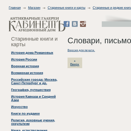
Главная
Магазин
Старинные книги и карты
Старинные и редкие книг
Старинные книги и
Словари, письмо
карты
Версия для печати.
История дома Романовых
История России
Вверх
Военная история
Всемирная история
Российские города: Москва,
Санкт-Петербург и др.
География, путешествия
История Кавказа и Средней
Азии
Искусство
Книги по иудаике
Религия, духовные учения,
оккультизм
Наука, естествознание