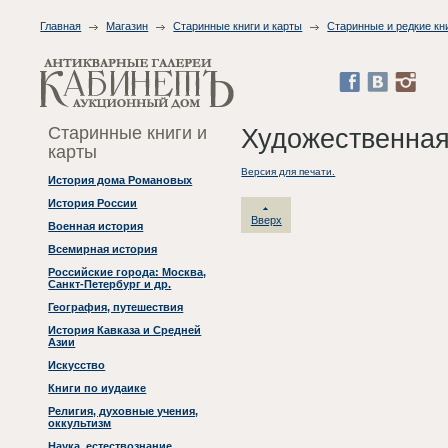
Главная
Магазин
Старинные книги и карты
Старинные и редкие кн
Старинные книги и
Художественная
карты
Версия для печати.
История дома Романовых
История России
Вверх
Военная история
Всемирная история
Российские города: Москва,
Санкт-Петербург и др.
География, путешествия
История Кавказа и Средней
Азии
Искусство
Книги по иудаике
Религия, духовные учения,
оккультизм
Наука, естествознание