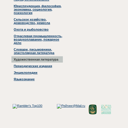
Юриспруденция, философия,
экономика, социология,
психология
Сельское хозяйство,
домоводство, ремесла
Охота и рыболовство
Отраслевая промышленность,
воздухоплавание, пожарное
дело
Словари, письмовники,
эпистолярная литература
Художественная литература
Периодические издания
Энциклопедии
Языкознание