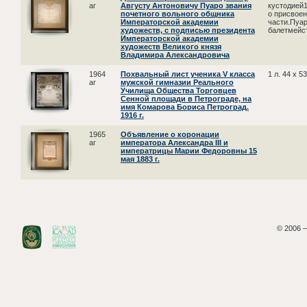
аг
Августу Антоновичу Пуаро звания
кустодией1
почетного вольного общника
о присвоен
Императорской академии
части.Пуар
художеств, с подписью президента
балетмейст
Императорской академии
художеств Великого князя
Владимира Александровича
1964
Похвальный лист ученика V класса
1 л. 44 х 
аг
мужской гимназии Реального
Училища Общества Торговцев
Сенной площади в Петрограде, на
имя Комарова Бориса Петроград.
1916 г.
1965
Объявление о коронации
аг
императора Александра III и
императрицы Марии Федоровны 15
мая 1883 г.
© 2006 