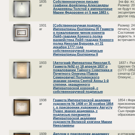
1835
Собственноручное письмо
[на фр. яз
аг
графини фрейлины Александры
Размер: 20
Андреевны Толстой к императрице
не будут п
Марии Федоровне от 5 мая 1883 г.
эксцентрич
другое серд
1931
[Собственноручная подпись
Размер: 24
аг
Императрицы Екатерины II] Грамота
печать), п
о пожаловании чином корнета
Состояние
Лейб-гвардии Конного полка
редкость.
вахмейстера Лейб-гвардии Конного
встречаютс
полка Николая Бурцова, от 31
декабря 1777 года
собственноручной подписью
Императрицы Екатерины II
1933
[Автограф Императора Николая I].
1837 г. Ра
аг
Грамота №92 от 18 апреля 1837 о
Царских О
пожаловании Тайного Советника и
(1777–1852
Почетного Опекуна [Павла
сенатор (1
Семеновича] Полуденского
Опекунс...
знаками ордена Святой Анны 1-й
степени, украшенного
Императорской короной, с
собственноручной подписью
1938
Грамота Императорской академии
1854 г.Фор
аг
художеств № 1408 от 30 ноября 1854
присвоении
г. о присвоении художнику Августу
Император
Пуаро звания академика, с
Сын придв
подписью президента
образовани
Императорской академии
художеств Великой княгини Марии
Николаевны
1939
Диплом о присвоении академику
и оттиско