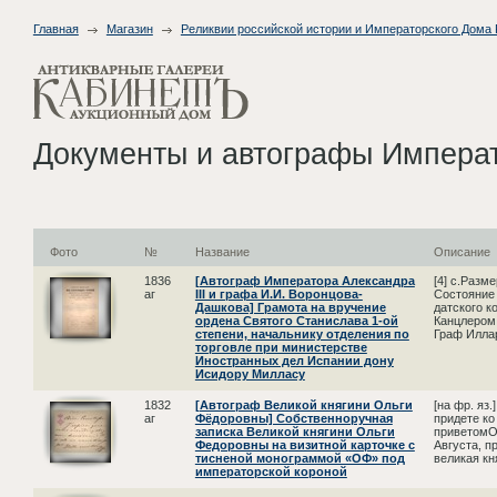
Главная
Магазин
Реликвии российской истории и Императорского Дома
Документы и автографы Импера
Фото
№
Название
Описание
1836
[Автограф Императора Александра
[4] с.Разм
аг
III и графа И.И. Воронцова-
Состояние 
Дашкова] Грамота на вручение
датского к
ордена Святого Станислава 1-ой
Канцлером
степени, начальнику отделения по
Граф Иллар
торговле при министерстве
Иностранных дел Испании дону
Исидору Милласу
1832
[Автограф Великой княгини Ольги
[на фр. яз
аг
Фёдоровны] Собственноручная
придете ко
записка Великой княгини Ольги
приветомО
Федоровны на визитной карточке с
Августа, п
тисненой монограммой «ОФ» под
великая кня
императорской короной