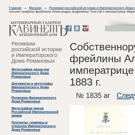
Главная
Магазин
Реликвии российской истории и Императорского Дома
письмо графини фрейлины Александры Андреевны Толстой к императрице Марии 
Реликвии
Собственнор
российской истории
и Императорского
фрейлины Ал
Дома Романовых
императрице
Фотографии династии
Императорского Дома
Романовых
1883 г.
Документы и автографы
Императорского Дома
Романовых
№ 1835 аг
След
Реликвии Императорского
Дома Романовых
Фотографии чинов
Российской Императорской
армии
Портреты, гравюры и
открытки Императорского
Дома Романовых