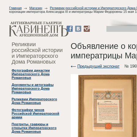
Главная
Магазин
Реликвии российской истории и Императорского Дома
коронации императора Александра III и императрицы Марии Федоровны 15 мая 18
Реликвии
Объявление о ко
российской истории
императрицы Мар
и Императорского
Дома Романовых
Предыдущий экспонат
№ 196
Фотографии династии
Императорского Дома
Романовых
Документы и автографы
Императорского Дома
Романовых
Реликвии Императорского
Дома Романовых
Фотографии чинов
Российской Императорской
армии
Портреты, гравюры и
открытки Императорского
Дома Романовых