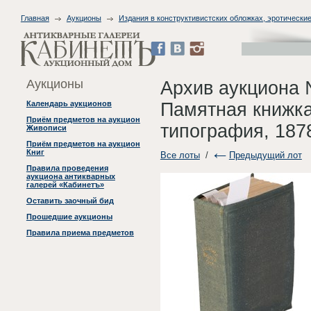
Главная
Аукционы
Издания в конструктивистских обложках, эротические
Аукционы
Архив аукциона 
Памятная книжка
Календарь аукционов
Приём предметов на аукцион
типография, 187
Живописи
Приём предметов на аукцион
Книг
Все лоты
/
Предыдущий лот
Правила проведения
аукциона антикварных
галерей «Кабинетъ»
Оставить заочный бид
Прошедшие аукционы
Правила приема предметов