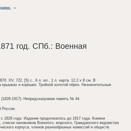
графии.
871 год. СПб.: Военная
 XV, 722, [5] с., 6 л. ил., 1 л. карта. 12,2 х 8 см. В
 крышках и корешке. Тройной золотой обрез. Незначительные
 (1828-1917): Непредсказуемая память № 44.
й России.
с 1828 года. Издание продолжалось до 1917 года. Книжки
 списки чиновников Военного, морского, Гражданского ведомства
ческого корпуса, членов разнообразных комиссий и обществ.