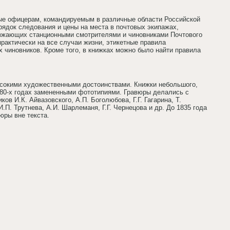
мые офицерам, командируемым в различные области Российской
рядок следования и цены на места в почтовых экипажах,
езжающих станционными смотрителями и чиновниками Почтового
рактически на все случаи жизни, этикетные правила
чиновников. Кроме того, в книжках можно было найти правила
сокими художественными достоинствами. Книжки небольшого,
880-х годах замененными фототипиями. Гравюры делались с
ов И.К. Айвазовского, А.П. Боголюбова, Г.Г. Гагарина, Т.
И.П. Трутнева, А.И. Шарлеманя, Г.Г. Чернецова и др. До 1835 года
юры вне текста.