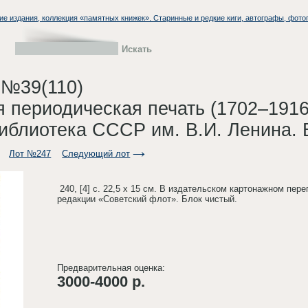
ие издания, коллекция «памятных книжек». Старинные и редкие киги, автографы, фото
 №39(110)
я периодическая печать (1702–191
Библиотека СССР им. В.И. Ленина. 
Лот №247
Следующий лот
240, [4] с. 22,5 х 15 см. В издательском картонажном пер
редакции «Советский флот». Блок чистый.
Предварительная оценка:
3000-4000 р.