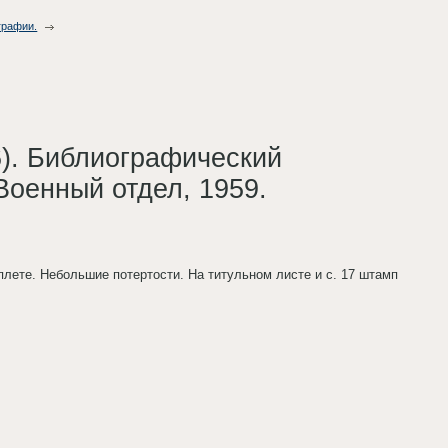
графии.
6). Библиографический
Военный отдел, 1959.
еплете. Небольшие потертости. На титульном листе и с. 17 штамп