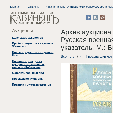
Главная
Аукционы
Издания в конструктивистских обложках, эротическ
Аукционы
Архив аукциона
Русская военна
Календарь аукционов
Приём предметов на аукцион
указатель. М.: 
Живописи
Приём предметов на аукцион
Книг
Все лоты
/
Предыдущий лот
Правила проведения
аукциона антикварных
галерей «Кабинетъ»
Оставить заочный бид
Прошедшие аукционы
Правила приема предметов