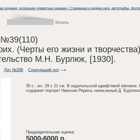
ие издания, коллекция «памятных книжек». Старинные и редкие киги, автографы, фото
 №39(110)
рих. (Черты его жизни и творчества)
ельство М.Н. Бурлюк, [1930].
Лот №206
Следующий лот
30 с.: ил. 29 х 21 см. В издательской шрифтовой обложке
содержит портрет Николая Рериха, написанный Д. Бурлюк
Предварительная оценка:
5000-6000 р.