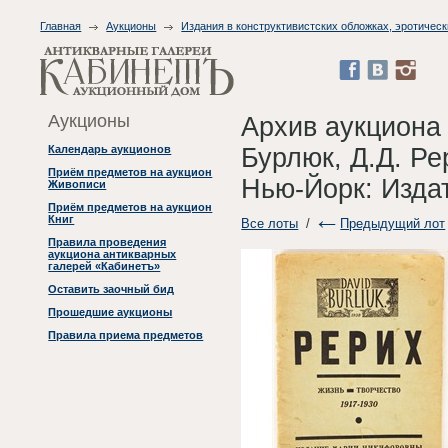
Главная
Аукционы
Издания в конструктивистских обложках, эротическ
Аукционы
Архив аукциона
Бурлюк, Д.Д. Ре
Календарь аукционов
Приём предметов на аукцион
Нью-Йорк: Издат
Живописи
Приём предметов на аукцион
Книг
Все лоты
/
Предыдущий лот
Правила проведения
аукциона антикварных
галерей «Кабинетъ»
Оставить заочный бид
Прошедшие аукционы
Правила приема предметов