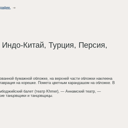
графии.
, Индо-Китай, Турция, Персия,
фированной бумажной обложке, на верхней части обложки наклеена
ставрация на корешке. Помета цветным карандашом на обложке. В
мбоджийский балет (театр Khmer), — Аннамский театр, —
кие танцовщики и танцовщицы.