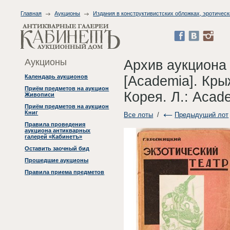
Главная
Аукционы
Издания в конструктивистских обложках, эротическ
Аукционы
Архив аукциона
[Academia]. Кры
Календарь аукционов
Приём предметов на аукцион
Корея. Л.: Acad
Живописи
Приём предметов на аукцион
Книг
Все лоты
/
Предыдущий лот
Правила проведения
аукциона антикварных
галерей «Кабинетъ»
Оставить заочный бид
Прошедшие аукционы
Правила приема предметов