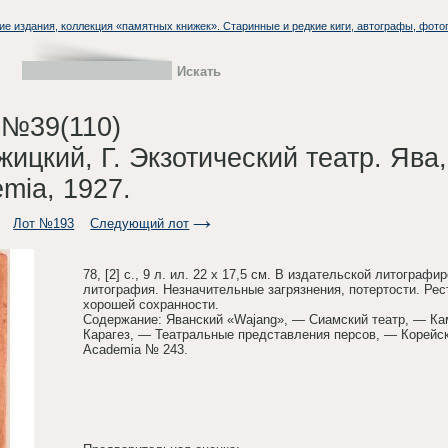
ие издания, коллекция «памятных книжек». Старинные и редкие киги, автографы, фото
 №39(110)
жицкий, Г. Экзотический театр. Ява
emia, 1927.
Лот №193
Следующий лот
78, [2] с., 9 л. ил. 22 х 17,5 см. В издательской литогра
литография. Незначительные загрязнения, потертости. Ре
хорошей сохранности.
Содержание: Яванский «Wajang», — Сиамский театр, — Ка
Карагез, — Театральные представления персов, — Корейс
Academia № 243.