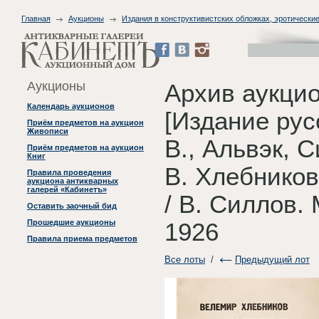
Главная
Аукционы
Издания в конструктивистских обложках, эротические
Аукционы
Архив аукци
Календарь аукционов
[Издание рус
Приём предметов на аукцион
Живописи
В., Альвэк, 
Приём предметов на аукцион
Книг
В. Хлебников
Правила проведения
аукциона антикварных
галерей «Кабинетъ»
/ В. Силлов.
Оставить заочный бид
Прошедшие аукционы
1926
Правила приема предметов
Все лоты
/
Предыдущий лот