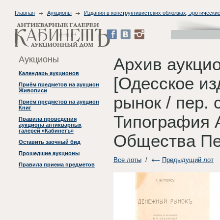
Главная
Аукционы
Издания в конструктивистских обложках, эротические
Аукционы
Архив аукци
Календарь аукционов
[Одесское из
Приём предметов на аукцион
Живописи
рынок / пер. 
Приём предметов на аукцион
Книг
Типография 
Правила проведения
аукциона антикварных
галерей «Кабинетъ»
Общества Печ
Оставить заочный бид
Прошедшие аукционы
Все лоты
/
Предыдущий лот
Правила приема предметов