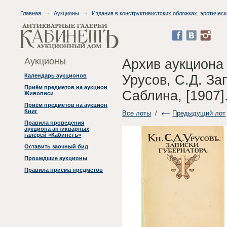
Главная
Аукционы
Издания в конструктивистских обложках, эротическ
Аукционы
Архив аукциона
Урусов, С.Д. За
Календарь аукционов
Приём предметов на аукцион
Саблина, [1907]
Живописи
Приём предметов на аукцион
Книг
Все лоты
/
Предыдущий лот
Правила проведения
аукциона антикварных
галерей «Кабинетъ»
Оставить заочный бид
Прошедшие аукционы
Правила приема предметов