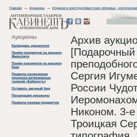
Главная
Аукционы
Издания в конструктивистских обложках, эротические
Аукционы
Архив аукци
Календарь аукционов
[Подарочный 
Приём предметов на аукцион
Живописи
преподобного
Приём предметов на аукцион
Книг
Сергия Игуме
Правила проведения
аукциона антикварных
галерей «Кабинетъ»
России Чудот
Оставить заочный бид
Прошедшие аукционы
Иеромонахом
Правила приема предметов
Никоном. 3-е 
Троицкая Се
типография, 