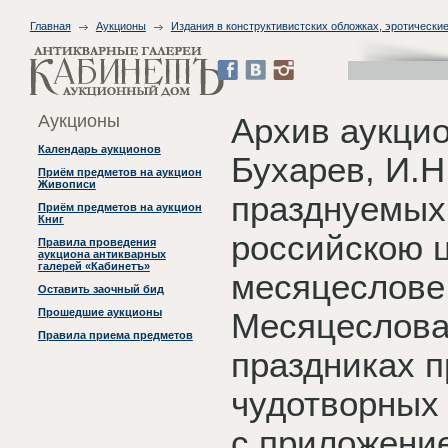
Главная
Аукционы
Издания в конструктивистских обложках, эротические
Аукционы
Архив аукци
Календарь аукционов
Бухарев, И.Н
Приём предметов на аукцион
Живописи
празднуемых
Приём предметов на аукцион
Книг
российскою 
Правила проведения
аукциона антикварных
галерей «Кабинетъ»
месяцеслове 
Оставить заочный бид
Прошедшие аукционы
Месяцесловах
Правила приема предметов
праздниках п
чудотворных
с приложени