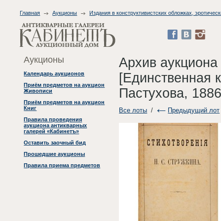
Главная
Аукционы
Издания в конструктивистских обложках, эротическ
Аукционы
Архив аукциона
[Единственная к
Календарь аукционов
Приём предметов на аукцион
Пастухова, 1886
Живописи
Приём предметов на аукцион
Книг
Все лоты
/
Предыдущий лот
Правила проведения
аукциона антикварных
галерей «Кабинетъ»
Оставить заочный бид
Прошедшие аукционы
Правила приема предметов