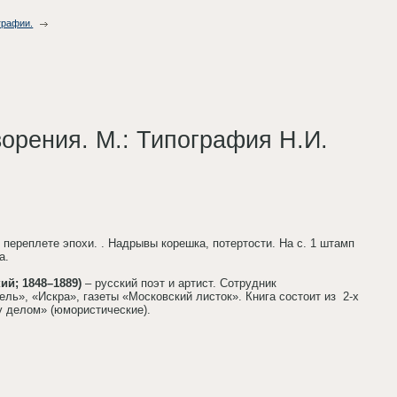
графии.
ворения. М.: Типография Н.И.
м переплете эпохи. . Надрывы корешка, потертости. На с. 1 штамп
а.
ий; 1848–1889)
– русский поэт и артист. Сотрудник
ль», «Искра», газеты «Московский листок». Книга состоит из 2-х
у делом» (юмористические).