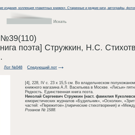
ие издания, коллекция «памятных книжек». Старинные и редкие киги, автографы, фото
 №39(110)
нига поэта] Стружкин, Н.С. Стихот
.
Лот №048
Следующий лот
[4], 228, IV с. 23 х 15,5 см. Во владельческом полукожано
книжного магазина А.Л. Васильева в Москве. «Лисьи» пятн
Редкость. Единственная книга поэта.
Николай Сергеевич Стружкин (наст. фамилия Куколевск
юмористических журналов «Будильник», «Осколки», «Зрите
частей: «Пережитое».(лирические стихотворения) и «Межд
Розанов № 1588.