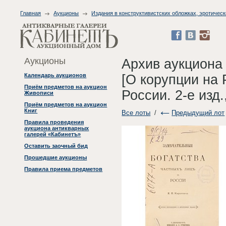
Главная
Аукционы
Издания в конструктивистских обложках, эротическ
Аукционы
Архив аукциона
[О корупции на 
Календарь аукционов
Приём предметов на аукцион
России. 2-е изд
Живописи
Приём предметов на аукцион
Книг
Все лоты
/
Предыдущий лот
Правила проведения
аукциона антикварных
галерей «Кабинетъ»
Оставить заочный бид
Прошедшие аукционы
Правила приема предметов