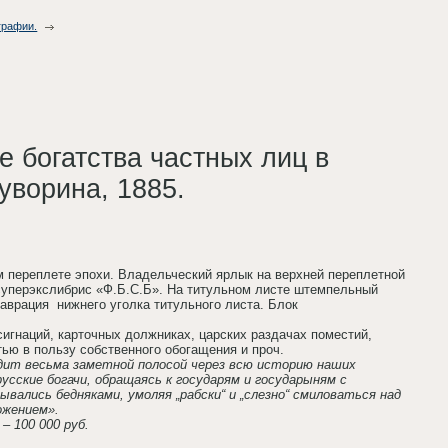
графии.
е богатства частных лиц в
Суворина, 1885.
ном переплете эпохи. Владельческий ярлык на верхней переплетной
 суперэкслибрис «Ф.Б.С.Б». На титульном листе штемпельный
аврация нижнего уголка титульного листа. Блок
игнаций, карточных должниках, царских раздачах поместий,
ью в пользу собственного обогащения и проч.
одит весьма заметной полосой через всю историю наших
усские богачи, обращаясь к государям и государыням с
ывались бедняками, умоляя „рабски“ и „слезно“ смиловаться над
ожением».
– 100 000 руб.