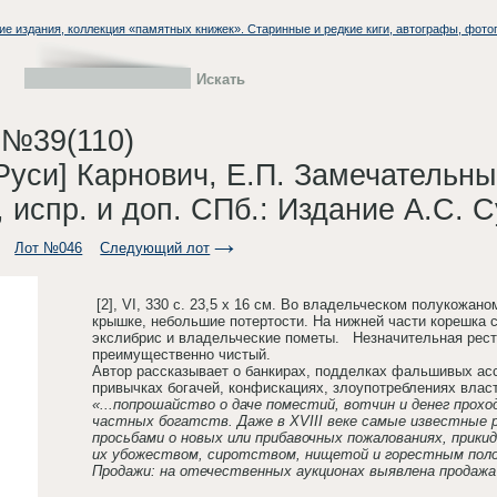
ие издания, коллекция «памятных книжек». Старинные и редкие киги, автографы, фото
 №39(110)
Руси] Карнович, Е.П. Замечательны
., испр. и доп. СПб.: Издание А.С. 
Лот №046
Следующий лот
[2], VI, 330 с. 23,5 х 16 см. Во владельческом полукожа
крышке, небольшие потертости. На нижней части корешка
экслибрис и владельческие пометы. Незначительная рест
преимущественно чистый.
Автор рассказывает о банкирах, подделках фальшивых асс
привычках богачей, конфискациях, злоупотреблениях власт
«...попрошайство о даче поместий, вотчин и денег прох
частных богатств. Даже в XVIII веке самые известные р
просьбами о новых или прибавочных пожалованиях, прикид
их убожеством, сиротством, нищетой и горестным пол
Продажи: на отечественных аукционах выявлена продажа 