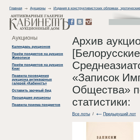
Главная
Аукционы
Издания в конструктивистских обложках, эротические
Аукционы
Архив аукци
Календарь аукционов
[Белорусские
Приём предметов на аукцион
Живописи
Среднеазиатс
Приём предметов на аукцион
Книг
«Записок Им
Правила проведения
аукциона антикварных
галерей «Кабинетъ»
Общества» п
Оставить заочный бид
Прошедшие аукционы
статистики:
Правила приема предметов
Все лоты
/
Предыдущий лот