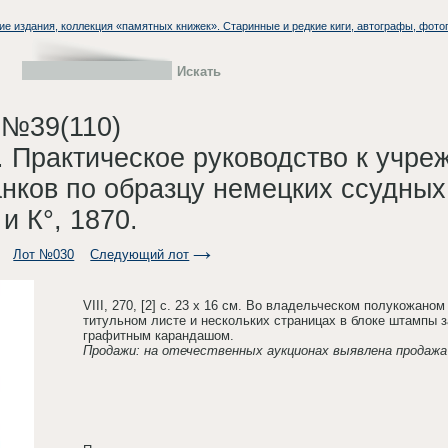
ие издания, коллекция «памятных книжек». Старинные и редкие киги, автографы, фото
 №39(110)
. Практическое руководство к учре
нков по образцу немецких ссудных
и К°, 1870.
Лот №030
Следующий лот
VIII, 270, [2] с. 23 х 16 см. Во владельческом полукожано
титульном листе и нескольких страницах в блоке штампы 
графитным карандашом.
Продажи: на отечественных аукционах выявлена продажа 