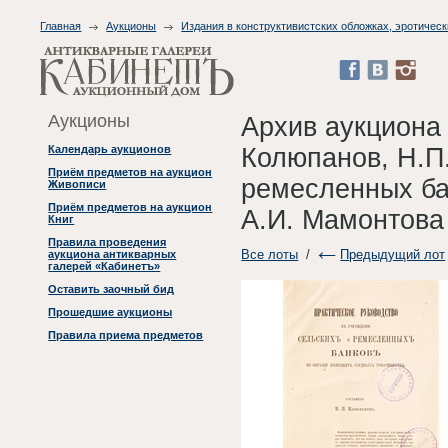
Главная
Аукционы
Издания в конструктивистских обложках, эротическ
Аукционы
Архив аукциона
Колюпанов, Н.П
Календарь аукционов
Приём предметов на аукцион
ремесленных ба
Живописи
Приём предметов на аукцион
А.И. Мамонтова 
Книг
Правила проведения
Все лоты
/
Предыдущий лот
аукциона антикварных
галерей «Кабинетъ»
Оставить заочный бид
Прошедшие аукционы
Правила приема предметов