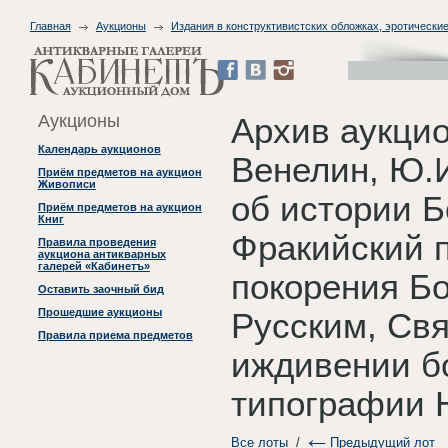
Главная
Аукционы
Издания в конструктивистских обложках, эротические
Аукционы
Архив аукци
Календарь аукционов
Венелин, Ю.
Приём предметов на аукцион
Живописи
об истории Б
Приём предметов на аукцион
Книг
Фракийский п
Правила проведения
аукциона антикварных
галерей «Кабинетъ»
покорения Б
Оставить заочный бид
Прошедшие аукционы
Русским, Свя
Правила приема предметов
иждивении бо
типографии Н
Все лоты
/
Предыдущий лот