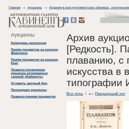
Главная
Аукционы
Издания в конструктивистских обложках, эротические
Аукционы
Архив аукци
Календарь аукционов
[Редкость]. П
Приём предметов на аукцион
Живописи
плаванию, с 
Приём предметов на аукцион
Книг
искусства в в
Правила проведения
аукциона антикварных
галерей «Кабинетъ»
типографии И
Оставить заочный бид
Прошедшие аукционы
Все лоты
/
Предыдущий лот
Правила приема предметов