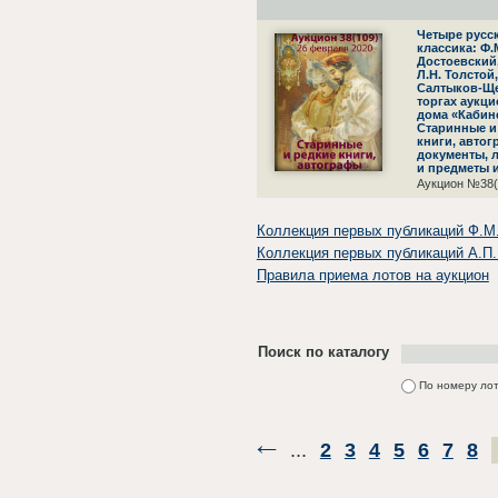
Четыре русс
классика: Ф.
Достоевский,
Л.Н. Толстой,
Салтыков-Щ
торгах аукц
дома «Кабин
Старинные и
книги, автог
документы, 
и предметы 
Аукцион №38(
Коллекция первых публикаций Ф.М.
Коллекция первых публикаций А.П.
Правила приема лотов на аукцион
Поиск по каталогу
По номеру ло
...
2
3
4
5
6
7
8