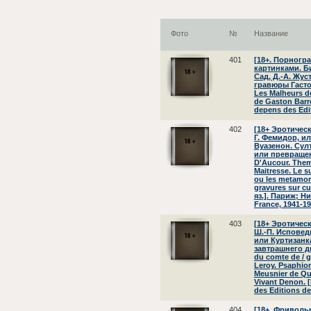
Фото
№
Название
401
[18+. Порног
картинками. Б
Сад, Д.-А. Жус
гравюры Гастон
Les Malheurs de
de Gaston Barr
depens des Edit
402
[18+ Эротичес
Г. Фемидор, и
Вуазенон. Сул
или превращен
D'Aucour. Them
Maitresse. Le s
ou les metamor
gravures sur cu
яз.]. Париж; Ни
France, 1941-19
403
[18+ Эротичес
Ш.-П. Исповед
или Куртизанк
завтрашнего дн
du comte de / g
Leroy. Psaphion
Meusnier de Que
Vivant Denon. 
des Editions de 
404
[18+. Фриволь