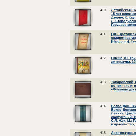
410
Латвийская Со
15 лет советско
Дзерве, К. Кау
Л. Стародубски
Государственн
411
[18+ Эротичес
сладострастия].
[На фр. яз]. Ту
412
Олеша, Ю. Три 
литература, 19
413
Товаровский, 
по технике иг
«Физкультура и
414
Волго-Дон. Те
Волго-Донског
Ленина, Цимля
сооружений. 1
С.Я. Жук. М.: 
издательство, 
415
Архитектурные