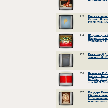
инструкторам и
433
Вина и коньяки
Georgia; На гр
Prodintorg, 196
434
[Издание для 
[На русском и 
управление «Го
435
Бакзевич, Д.Д
товаров. М.: И
436
[Малевич, К. Оч
Malevich. Trans
McMillin ; Ed. b
1-2. Копенгаги
437
Государь Импе
Сборник памят
С. Завалишина
издательство, 