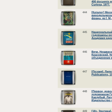
400 docuents er
Curiosa, 1977.
444
[Каталог] Мос
винодельчески
франц. яз.]. М.,
445
Национальный 
годовщины рев
Академия наук
446
Вече. Независи
Красовский. №
объединение в
447
[Поэзия]. Липк
Publications, 1
448
[Первое, дово
художником Гр
Карзубый. Лаг
Издательство «
449
[18+. Эротика