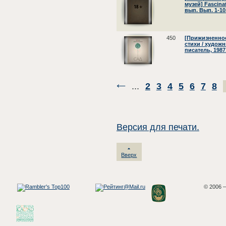
музей] Fascinat
вып. Вып. 1-10.
450
[Прижизненное
стихи / художн
писатель, 1987
...
2
3
4
5
6
7
8
Версия для печати.
Вверх
© 2006 