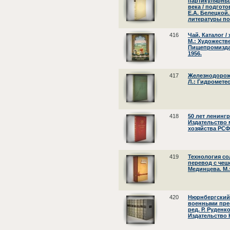
партикулярных
века / подгото
Е.А. Белецкой
литературы по 
416
Чай. Каталог /
М.: Художест
Пищепромизда
1956.
417
Железнодорожн
Л.: Гидромете
418
50 лет ленингр
Издательство
хозяйства РСФС
419
Технология со
перевод с чешс
Мединцева. М.
420
Нюрнбергский
военными прес
ред. Р. Руденко
Издательство 