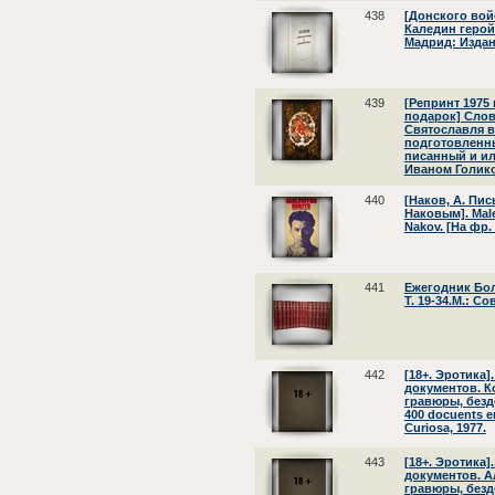
438
[Донского вой
Каледин герой
Мадрид: Издан
439
[Репринт 1975
подарок] Слов
Святославля в
подготовленны
писанный и и
Иваном Голиков
440
[Наков, А. Пи
Наковым]. Malev
Nakov. [На фр.
441
Ежегодник Бол
Т. 19-34.М.: С
442
[18+. Эротика]
документов. К
гравюры, безде
400 docuents er
Curiosa, 1977.
443
[18+. Эротика]
документов. А
гравюры, безде