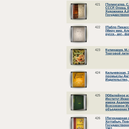
421
[Телингатер. С
СССР. Опера. Б
Художники А.И.
Государственн
422
[Пабло Пикасс
[Миру мир. Ал
русск., анг., ф
423
Кулинария. М.
Торговой лите
424
Кильчевская, 
промыслы Даге
Издательство, 
425
[Юбилейное и
Институт Инж
имени Академи
Всесоюзное И
объединение М
426
[Легендарная с
Хоттабыч. Пове
Государственн
1961.