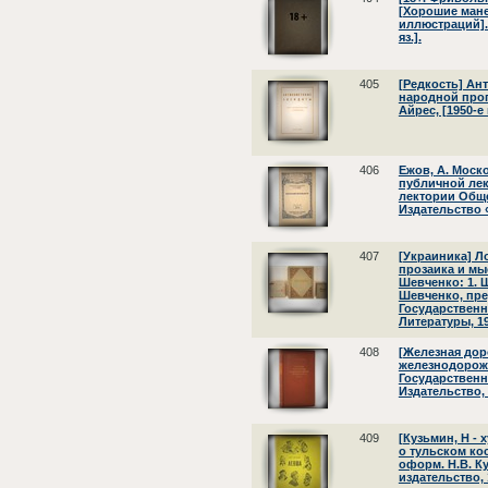
[Хорошие ман
иллюстраций]. 
яз.].
405
[Редкость] Ан
народной проп
Айрес, [1950-е г
406
Ежов, А. Моск
публичной лек
лектории Общес
Издательство «
407
[Украиника] Ло
прозаика и мы
Шевченко: 1. Ш
Шевченко, пред
Государственн
Литературы, 19
408
[Железная дор
железнодорожн
Государствен
Издательство, 
409
[Кузьмин, Н - 
о тульском кос
оформ. Н.В. К
издательство, 