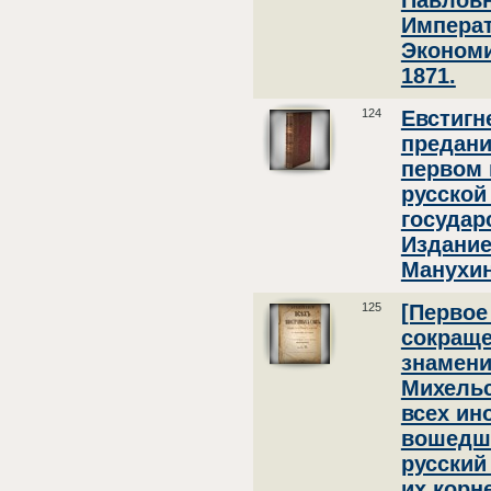
Павловн
Императ
Экономи
1871.
124
Евстигн
предани
первом 
русской
государс
Издание
Манухин
125
[Первое
сокраще
знамени
Михельс
всех ин
вошедши
русский
их корн