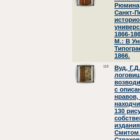
Рюмина,
Санкт-П
историо
универс
1866-18
М.: В У
Типогра
1866.
118
Вуд, Г.Д
логовищ
возводи
с описа
нравов,
находчи
130 рис
собстве
издания
Смитом /
Страхов