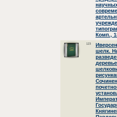
научных
совреме
артельн
учрежде
типогра
Комп., 1
123
Иверсен
шелк. Н
развед
деревье
шелкови
рисунка
Сочинен
почетно
установ
Импера
Госуда
Княгине