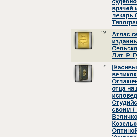
судебно
врачей 
лекарь 
Типогра
103
Атлас с
изданны
Сельско
Лит. Р. 
104
[Касивы
великок
Оглашен
отца на
исповед
Студийс
своим /
Величко
Козельс
Оптиной