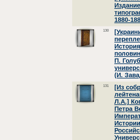
Издание
типогра
1880-188
130
[Украин
перепле
История
половин
П. Голуб
универс
(И. Зава
131
[Из соб
лейтена
Л.А.] К
Петра В
Императ
Истории
Российс
Универс