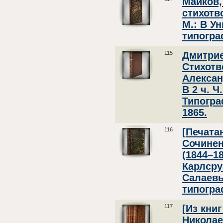
Майков,
стихотво
М.: В У
типогра
115
Дмитрие
Стихотв
Алексан
В 2 ч. Ч.
Типогра
1865.
116
[Печата
Сочинен
(1844–186
Карлсру
Салаевы
типогра
117
[Из кни
Николае