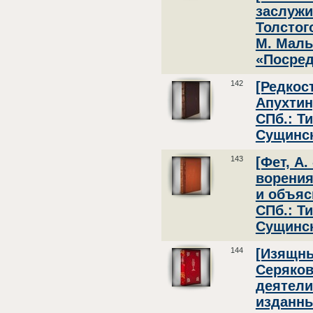
заслужи
Толстог
М. Малы
«Посредн
142
[Редкос
Апухтин
СПб.: Т
Сущинск
143
[Фет, А.
ворения
и объяс
СПб.: Т
Сущинск
144
[Изящны
Серяков
деятели
изданны