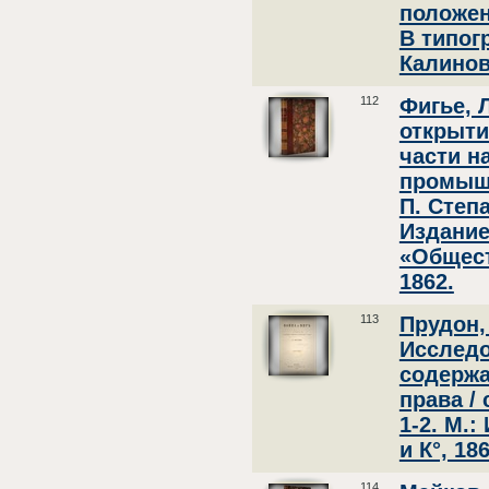
положен
В типог
Калинов
112
Фигье, 
открыти
части н
промышл
П. Степа
Издание
«Общест
1862.
113
Прудон,
Исследо
содерж
права / 
1-2. М.:
и К°, 186
114