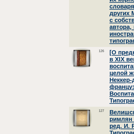
словаря
других 
с собст
автора,
иностра
типогра
126
[О пред
в XIX в
воспита
целой ж
Неккер-
французс
Воспита
Типогра
127
Велишск
римлян /
ред. И. 
Типогра