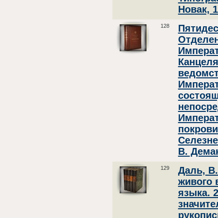
Новак, 1
128
Пятидес
Отделен
Императ
Канцеля
ведомст
Импера
состоящ
непоср
Императ
покрови
Селезне
В. Демак
129
Даль, В
живого 
языка. 
значите
рукописи