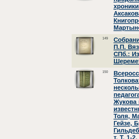
хроники
Аксаков
Книгопр
Мартыно
149
Собрани
П.П. Вя
СПб.: И
Шеремет
150
Всеросс
Толкова
несколь
педагог
Жукова
известн
Толя, М
Гейзе, Б
Гильдеб
т. Т. 1-