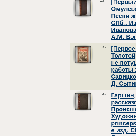
134
[Первый
Омулевс
Песни ж
СПб.: И
Иванова
А.М. Во
135
[Первое
Толстой
не поту
работы 
Савицко
Д. Сытин
136
Гаршин,
рассказ
Происше
Художни
princeps
е изд. 