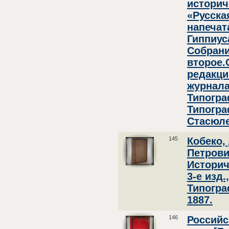
историч
«Русска
напечат
Гиппиус
Собрани
второе.
редакци
журнала
Типогра
Типогра
Стасюле
145
Кобеко,
Петрови
Историч
3-е изд.
Типогра
1887.
146
Российс