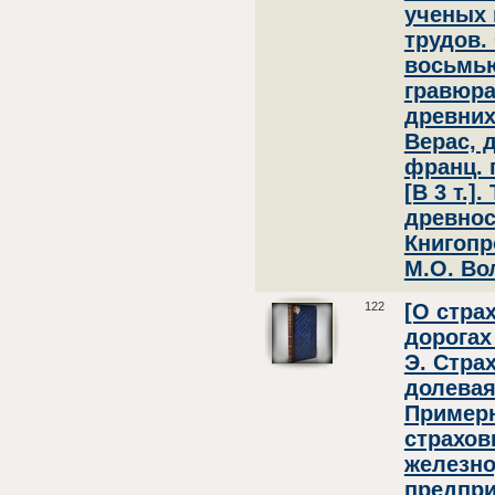
ученых 
трудов.
восьмью
гравюра
древних
Верас, д
франц. 
[В 3 т.]
древнос
Книгопр
М.О. Во
122
[О стра
дорогах 
Э. Стра
долевая
Примерн
страхов
железн
предпри