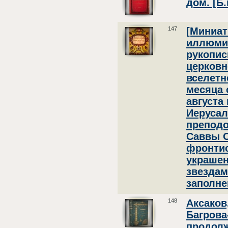
дом. [Б.
147
[Миниа
иллюми
рукопис
церковн
вселетн
месяца 
августа 
Иеруса
преподо
Саввы О
фронтис
украше
звездам
заполне
148
Аксаков
Багрова
продол