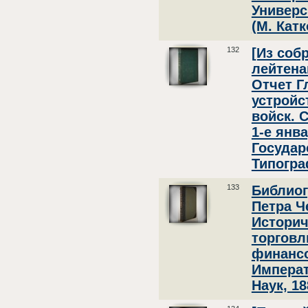
Универс
(М. Катк
132
[Из соб
лейтена
Отчет Г
устройс
войск. 
1-е янва
Государ
Типогра
133
Библиог
Петра Ч
Историч
торговл
финансо
Императ
Наук, 18