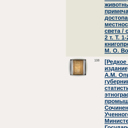
животны
примеч
достоп
местнос
света / 
2 т. Т. 
книгопр
М. О. В
108
[Редкое
издание
А.М. Оп
губерни
статист
этногра
промыш
Сочинен
Ученног
Минист
Госуда