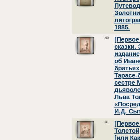
Путевод
Золотни
литогра
1885.
140
[Первое
сказки.
издание]
об Иван
братьях
Тарасе-
сестре 
дьяволе
Льва То
«Посред
И.Д. Сыт
141
[Первое
Толстой
[или Ка