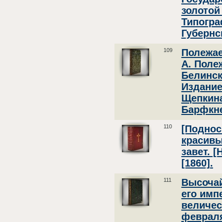
золотой
Типогра
Губернс
109
Полежае
А. Полеж
Белинско
Издание
Щепкина
Барфкне
110
[Поднос
красивы
завет. [
[1860].
111
Высоча
его имп
величес
февраля