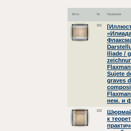
Фото
№
Название
101
[Иллюст
«Илиада
Флаксма
Darstel
Iliade /
zeichnu
Flaxmann
Sujete d
graves d
composi
Flaxmann
нем. и фр
102
Шюрмайе
к теоре
практич