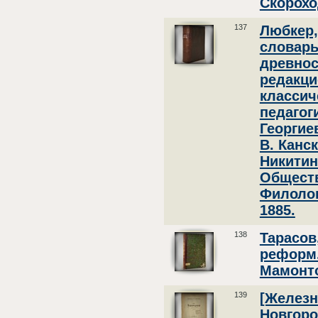
Скорохо
137
Любкер,
словарь
древнос
редакци
классич
педагоги
Георгие
В. Канск
Никитин
Обществ
Филолог
1885.
138
Тарасов
реформ.
Мамонто
139
[Железн
Новгоро