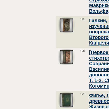
Маврик
Вольфа,
119
Галкин,
изучени
вопроса.
Второго 
Канцеля
120
[Первое
стихотв
Собрани
Василия
дополне
Т. 1-2. 
Котомин
121
Фигье, 
древнос
Жизнео