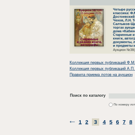
Четыре русс
классика: Ф.
Достоевский,
Чехов, Л.Н. Т
Салтыков-Щ
торгах аукц
дома «Кабин
Старинные и
книги, автог
документы, 
и предметы 
Аукцион №38(
Коллекция первых публикаций Ф.М.
Коллекция первых публикаций А.П.
Правила приема лотов на аукцион
Поиск по каталогу
По номеру ло
1
2
3
4
5
6
7
8