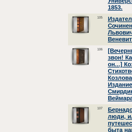
Универс
1853.
105
Издател
Сочинен
Львович
Веневит
106
[Вечерн
звон! К
он...] К
Стихотв
Козлова.
Издание
Смирдин
Веймара
107
Бернадс
люди, 
путешес
быта на