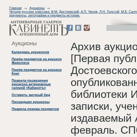
Главная
Аукционы
Четыре русских классика: Ф.М. Достоевский, А.П. Чехов, Л.Н. Толстой, М.Е. Са
документы, литографии и предметы истории.
Аукционы
Архив аукци
Календарь аукционов
[Первая публ
Приём предметов на аукцион
Живописи
Достоевского
Приём предметов на аукцион
Книг
опубликованн
Правила проведения
аукциона антикварных
галерей «Кабинетъ»
библиотеки И
Оставить заочный бид
Прошедшие аукционы
записки, уче
Правила приема предметов
издаваемый А
февраль. СПб