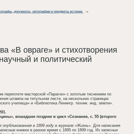
втографы, документы, литографии и предметы истории.
ва «В овраге» и стихотворения
 научный и политический
аном переплете мастерской «Парагон» с золотым тиснением по
ения штампа на титульном листе, на нескольких страницах
ского училища» и «Библиотека Ленингр. техник. инд. земли».
201.
цины», вошедшее позднее в цикл «Сознание, с. 55 (второго
 опубликованная в 1899 году в журнале «Жизнь».
Для написания
аписные книжки в разное время с 1895 по 1899 год. Из записных