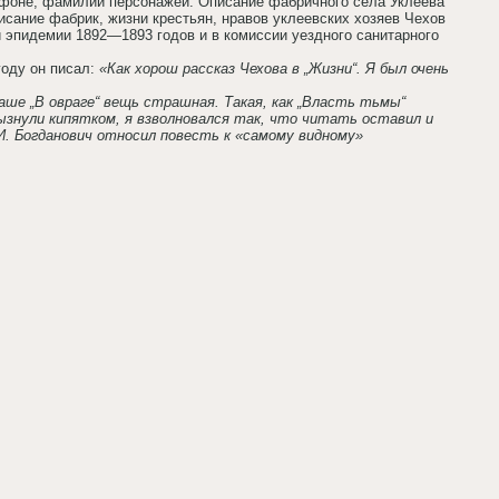
лефоне, фамилии персонажей. Описание фабричного села Уклеева
сание фабрик, жизни крестьян, нравов уклеевских хозяев Чехов
й эпидемии 1892—1893 годов и в комиссии уездного санитарного
году он писал:
«Как хорош рассказ Чехова в „Жизни“. Я был очень
Ваше „В овраге“ вещь страшная. Такая, как „Власть тьмы“
рызнули кипятком, я взволновался так, что читать оставил и
И. Богданович относил повесть к «самому видному»