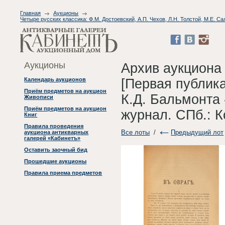
Главная
Аукционы
Четыре русских классика: Ф.М. Достоевский, А.П. Чехов, Л.Н. Толстой, М.Е. 
Аукционы
Архив аукциона
[Первая публика
Календарь аукционов
Приём предметов на аукцион
К.Д. Бальмонта
Живописи
Приём предметов на аукцион
журнал. СПб.: К
Книг
Правила проведения
Все лоты
/
Предыдущий лот
аукциона антикварных
галерей «Кабинетъ»
Оставить заочный бид
Прошедшие аукционы
Правила приема предметов