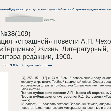
Салтыков-Щедрин на торгах аукционного дома «Кабинетъ». Старинные и редкие книги, а
 №38(109)
ция «страшной» повести А.П. Чехо
 «Терцины»] Жизнь. Литературный,
онтора редакции, 1900.
Лот №032
Следующий лот
[4], 256, 151, [12] с. 24 х 16 см. В современном полукож
корешку и крышкам. Тройной крапленый обрез. Следы свед
встречаются штампы «Библиотека Охтенского мех. техниче
Блок чистый.
Первая публикация повести А.П. Чехова «В овраге», с. 
Первая публикация стихотворения К.Д. Бальмонта «Тер
счета).
«В овраге» — повесть Антона Павловича Чехова, впервые
повести Чехов использовал материалы, занесенные в его з