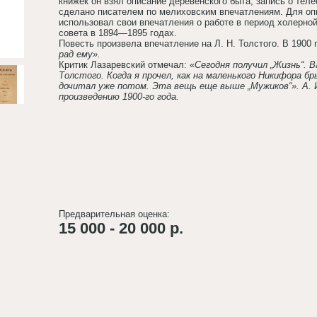
книжек он взял описание деревенского быта, запись о те
сделано писателем по мелиховским впечатлениям. Для опи
использовал свои впечатления о работе в период холерно
совета в 1894—1895 годах.
Повесть произвела впечатление на Л. Н. Толстого. В 1900 
рад ему».
Критик Лазаревский отмечал: «
Сегодня получил „Жизнь“. 
Толстого. Когда я прочел, как на маленького Никифора б
дочитал уже потом. Эта вещь еще выше „Мужиков“». А. 
произведению 1900-го года.
Предварительная оценка:
15 000 - 20 000 р.