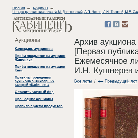
Главная
Аукционы
Четыре русских классика: Ф.М. Достоевский, А.П. Чехов, Л.Н. Толстой, М.Е. 
Аукционы
Архив аукциона
[Первая публика
Календарь аукционов
Приём предметов на аукцион
Ежемесячное лите
Живописи
Приём предметов на аукцион
И.Н. Кушнерев и
Книг
Правила проведения
Все лоты
/
Предыдущий лот
аукциона антикварных
галерей «Кабинетъ»
Оставить заочный бид
Прошедшие аукционы
Правила приема предметов