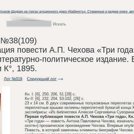
Салтыков-Щедрин на торгах аукционного дома «Кабинетъ». Старинные и редкие книги, а
 №38(109)
ция повести А.П. Чехова «Три года
ратурно-политическое издание. В 2 
 К°, 1895.
Лот №019
Следующий лот
Кн. I: [6], 250, 206, 51 [28] с.
Кн II: [6], 232, 204, 53-102, [26] с.
23 х 14 см. В двух современных полукожаных переплетах 
переплетные крышки оклеены переплетной бумагой конца XI
экслибрисы: «Из библиотеки Алексея Сергеевича Суворина
Первая публикация повести А.П. Чехова «Три года», Кн. I, 
«Три года» — повесть Антона Павловича Чехова, изначаль
охоте») прозаическое произведение Чехова. Впервые опуб
Повесть, в которой замечены элементы биографии Чехова 