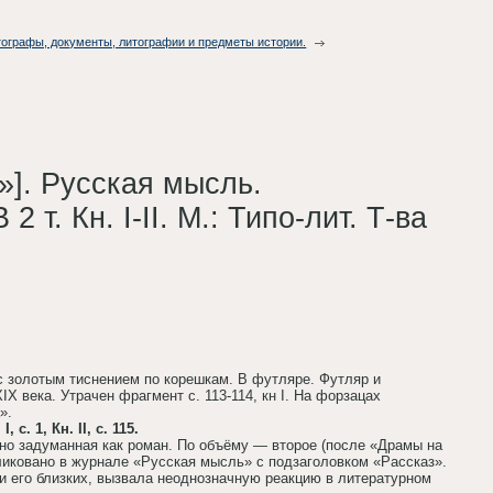
втографы, документы, литографии и предметы истории.
»]. Русская мысль.
т. Кн. I-II. М.: Типо-лит. Т-ва
с золотым тиснением по корешкам. В футляре. Футляр и
X века. Утрачен фрагмент с. 113-114, кн I. На форзацах
».
с. 1, Кн. II, с. 115.
но задуманная как роман. По объёму — второе (после «Драмы на
ликовано в журнале «Русская мысль» с подзаголовком «Рассказ».
и его близких, вызвала неоднозначную реакцию в литературном