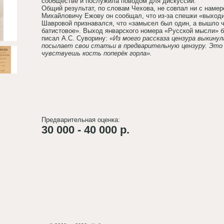
сообществе и послужила поводом для дискуссий.
Общий результат, по словам Чехова, не совпал ни с намер
Михайловичу Ежову он сообщал, что из-за спешки «выходи
Шавровой признавался, что «замысел был один, а вышло чт
батистовое». Выход январского номера «Русской мысли» б
писал А.С. Суворину:
«Из моего рассказа цензура выкину
посылает свои статьи в предварительную цензуру. Это
чувствуешь кость поперёк горла».
Предварительная оценка:
30 000 - 40 000 р.