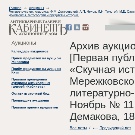
Главная
Аукционы
Четыре русских классика: Ф.М. Достоевский, А.П. Чехов, Л.Н. Толстой, М.Е. Са
документы, литографии и предметы истории.
Аукционы
Архив аукци
Календарь аукционов
[Первая публ
Приём предметов на аукцион
Живописи
«Скучная ист
Приём предметов на аукцион
Книг
Мережковског
Правила проведения
аукциона антикварных
галерей «Кабинетъ»
литературно-
Оставить заочный бид
Прошедшие аукционы
Ноябрь № 11.
Правила приема предметов
Демакова, 18
Все лоты
/
Предыдущий лот